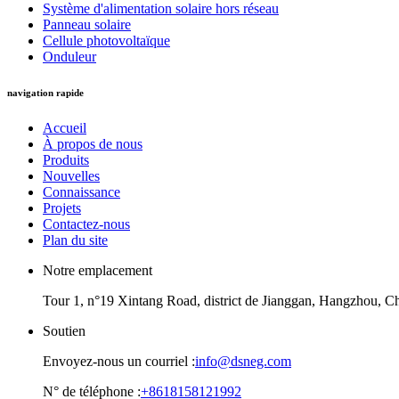
Système d'alimentation solaire hors réseau
Panneau solaire
Cellule photovoltaïque
Onduleur
navigation rapide
Accueil
À propos de nous
Produits
Nouvelles
Connaissance
Projets
Contactez-nous
Plan du site
Notre emplacement
Tour 1, n°19 Xintang Road, district de Jianggan, Hangzhou, C
Soutien
Envoyez-nous un courriel :
info@dsneg.com
N° de téléphone :
+8618158121992