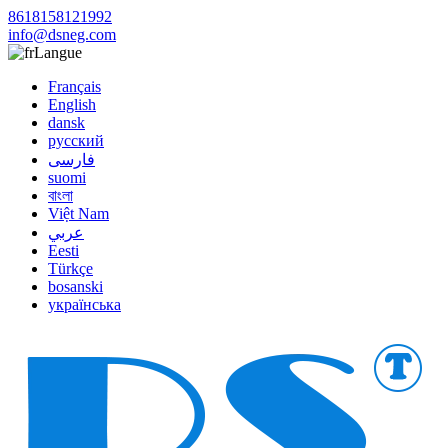
8618158121992
info@dsneg.com
Langue
Français
English
dansk
русский
فارسی
suomi
বাংলা
Việt Nam
عربي
Eesti
Türkçe
bosanski
українська