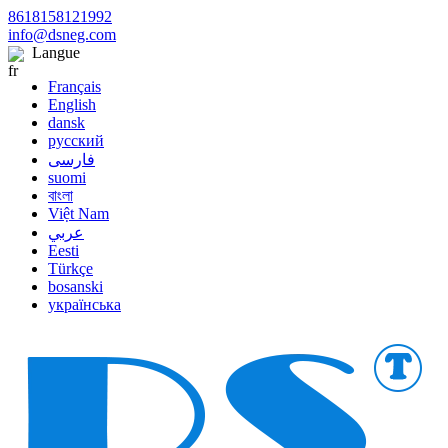
8618158121992
info@dsneg.com
Langue
Français
English
dansk
русский
فارسی
suomi
বাংলা
Việt Nam
عربي
Eesti
Türkçe
bosanski
українська