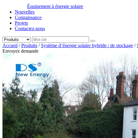
Équipement à énergie solaire
Nouvelles
Connaissance
Projets
Contactez-nous
Accueil
/
Produits
/
Système d’énergie solaire hybride / de stockage
/
Envoyez demande