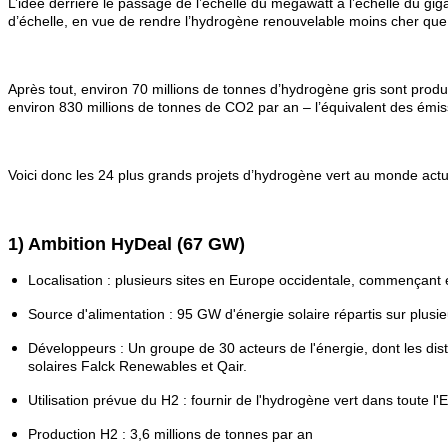
L’idée derrière le passage de l’échelle du mégawatt à l’échelle du g
d’échelle, en vue de rendre l’hydrogène renouvelable moins cher que l’
Après tout, environ 70 millions de tonnes d’hydrogène gris sont produ
environ 830 millions de tonnes de CO2 par an – l’équivalent des émis
Voici donc les 24 plus grands projets d’hydrogène vert au monde actue
1) Ambition HyDeal (67 GW)
Localisation : plusieurs sites en Europe occidentale, commençant 
Source d'alimentation : 95 GW d'énergie solaire répartis sur plusi
Développeurs : Un groupe de 30 acteurs de l'énergie, dont les dis
solaires Falck Renewables et Qair.
Utilisation prévue du H2 : fournir de l'hydrogène vert dans toute l
Production H2 : 3,6 millions de tonnes par an