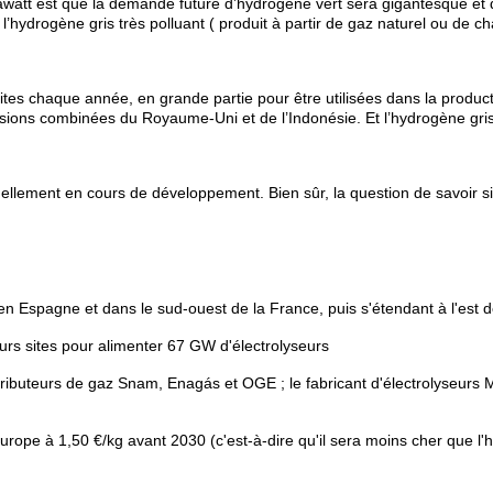
igawatt est que la demande future d’hydrogène vert sera gigantesque e
hydrogène gris très polluant ( produit à partir de gaz naturel ou de ch
ites chaque année, en grande partie pour être utilisées dans la produc
sions combinées du Royaume-Uni et de l’Indonésie. Et l’hydrogène gris 
llement en cours de développement. Bien sûr, la question de savoir si t
en Espagne et dans le sud-ouest de la France, puis s'étendant à l'est d
eurs sites pour alimenter 67 GW d'électrolyseurs
tributeurs de gaz Snam, Enagás et OGE ; le fabricant d'électrolyseurs M
'Europe à 1,50 €/kg avant 2030 (c'est-à-dire qu'il sera moins cher que l