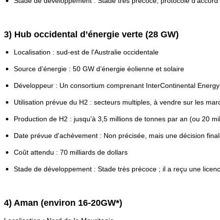
Stade de développement : Stade très précoce, protocole d’accord s
3) Hub occidental d’énergie verte (28 GW)
Localisation : sud-est de l'Australie occidentale
Source d’énergie : 50 GW d’énergie éolienne et solaire
Développeur : Un consortium comprenant InterContinental Energ
Utilisation prévue du H2 : secteurs multiples, à vendre sur les mar
Production de H2 : jusqu'à 3,5 millions de tonnes par an (ou 20 m
Date prévue d'achèvement : Non précisée, mais une décision final
Coût attendu : 70 milliards de dollars
Stade de développement : Stade très précoce ; il a reçu une licen
4) Aman (environ 16-20GW*)