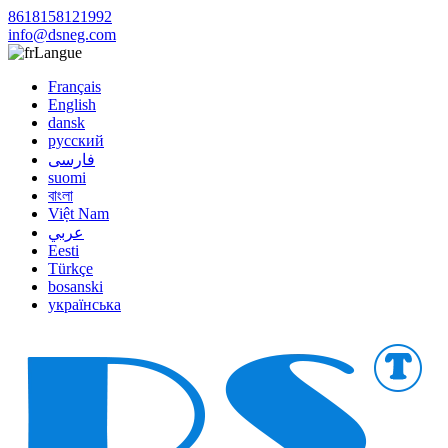
8618158121992
info@dsneg.com
Langue
Français
English
dansk
русский
فارسی
suomi
বাংলা
Việt Nam
عربي
Eesti
Türkçe
bosanski
українська