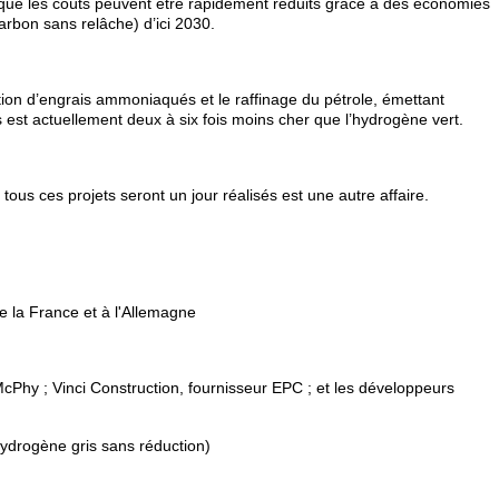
t que les coûts peuvent être rapidement réduits grâce à des économies
arbon sans relâche) d’ici 2030.
tion d’engrais ammoniaqués et le raffinage du pétrole, émettant
est actuellement deux à six fois moins cher que l’hydrogène vert.
ous ces projets seront un jour réalisés est une autre affaire.
e la France et à l'Allemagne
cPhy ; Vinci Construction, fournisseur EPC ; et les développeurs
'hydrogène gris sans réduction)